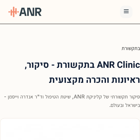
תפריט
טיפול
בתקשורת
ה-
ANR
ANR Clinic בתקשורת - סיקור,
גמילה
ראיונות והכרה מקצועית
סמים
ואופיאטים
סיקור תקשורתי של קליניקת ANR, שיטת הטיפול וד"ר אנדרה וייסמן -
למה
בישראל ובעולם.
ANR
בלוג
צור