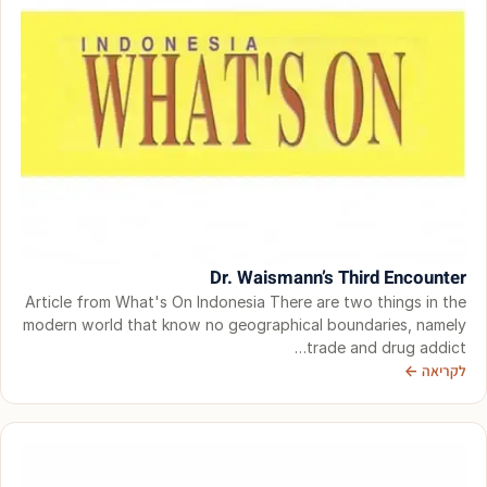
קשר
קבע
פגישת
ייעוץ
0
30744
Dr. Waismann’s Third Encounter
Article from What's On Indonesia There are two things in the
modern world that know no geographical boundaries, namely
trade and drug addict…
לקריאה ←