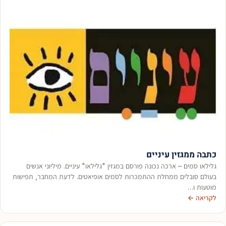
כתבה ממגזין עיניים
גלילאו סמים – ארכה נכונה פורסם במגזין "גלילאו" עיניים. מיליוני אנשים
בעולם סובלים ממחלת ההתמכרות לסמים אופיאטים. לדעת המחבר, תפישות
מוטעות ו…
לקריאה ←