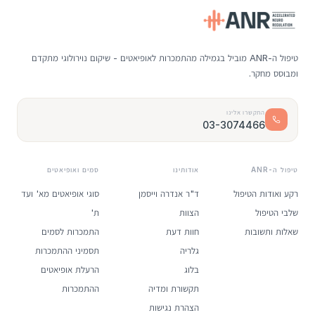
טיפול ה-ANR מוביל בגמילה מהתמכרות לאופיאטים - שיקום נוירולוגי מתקדם
ומבוסס מחקר.
התקשרו אלינו
03-3074466
טיפול ה-ANR
אודותינו
סמים ואופיאטים
רקע ואודות הטיפול
ד"ר אנדרה וייסמן
סוגי אופיאטים מא' ועד
שלבי הטיפול
הצוות
ת'
שאלות ותשובות
חוות דעת
התמכרות לסמים
גלריה
תסמיני ההתמכרות
בלוג
הרעלת אופיאטים
תקשורת ומדיה
ההתמכרות
הצהרת נגישות