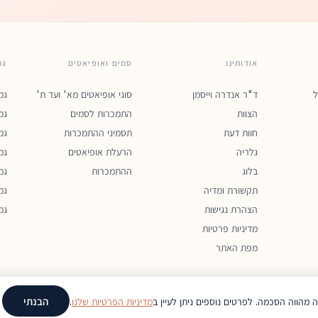
אודותינו
סמים ואופיאטים
גמ
ל
ד"ר אנדרה וייסמן
סוגי אופיאטים מא' ועד ת'
גמ
הצוות
התמכרות לסמים
גמ
חוות דעת
תסמיני ההתמכרות
גמ
גלריה
הרעלת אופיאטים
גמ
בלוג
ההתמכרות
גמ
תקשורת ומדיה
גמ
הצהרת נגישות
גמ
מדיניות פרטיות
מפת האתר
הבנתי
 מהווה הסכמה. לפרטים נוספים ניתן לעיין ב
מדיניות הפרטיות שלנו
.