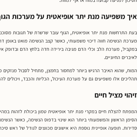
קשר
קבע
איך משפיעה מנת יתר אופיאטית על מערכות הגו
פגישת
ייעוץ
בעת התרחשות מנת יתר אופיאטית, הגוף עובר שרשרת של תגובות מסוכנות
0
מערכת הנשימה חווה דיכוי משמעותי, כאשר קצב הנשימה מואט באופן דרמט
67550
במקביל, מערכת הלב וכלי הדם מגיבה בירידה חדה בלחץ הדם ובדופק א
לאיברים החיוניים.
המוח, שהוא האיבר הרגיש ביותר למחסור בחמצן, מתחיל לסבול מנזקים כב
תהליכים אלו משפיעים גם על מערכת העיכול, הכליות והכבד, ויכולים לה
זיהוי מציל חיים
המפתח להצלת חיים במקרי מנת יתר אופיאטית טמון ביכולת לזהות במהיר
הסימן הראשון והמשמעותי ביותר הוא שינוי בדפוס הנשימה, כאשר הנשימו
סדירות. תופעה אופיינית נוספת היא אישונים מכווצים לגודל של ראש סיכ