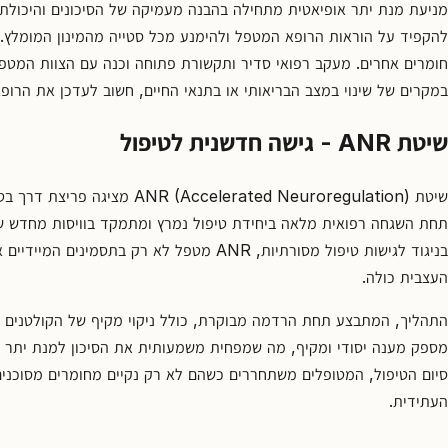
מניעת מנת יתר אופיאטית מתחילה בהבנה מעמיקה של הסיכונים והיכולת ל
להקפיד על הוראות הרופא המטפל ולהימנע מכל סטייה מהמינון המומלץ. 
חומרים אחרים. מעקב רפואי סדיר ותקשורת פתוחה וכנה עם הצוות המטפ
במקרים של שינוי במצב הבריאותי או בתנאי החיים, חשוב לעדכן את הר
שיטת
ANR -
גישה חדשנית לטיפול
שיטת ANR (Accelerated Neuroregulation) מציגה פריצת דרך בטיפול של
תחת השגחה רפואית מלאה ביחידת טיפול נמרץ ומתמקד בוויסות מחדש 
בניגוד לגישות טיפול מסורתיות, ANR מטפל לא רק ב
העצבית כולה.
התהליך, המתבצע תחת הרדמה מבוקרת, כולל ניקוי מקיף של הקולטנים במו
מספק מענה יסודי ומקיף, מה שמפחית משמעותית את הסיכון למנת יתר ע
סיום הטיפול, המטופלים משתחררים כשהם לא רק נקיים מחומרים מסוכנים
העתידית.