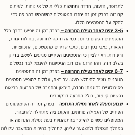
לתרופה, הזעות, חרדה ותחושות כלליות של אי נוחות. לעיתים
קרובות בפרק זמן זה יחזרו המטופלים להשתמש בתרופה כדי
להקל על התסמינים הללו.
3-5 ימים לאחר נטילת התרופה –
בפרק זמן זה יופיעו בדרך כלל
התסמינים הקשים ביותר: כמיהה חזקה לתרופה, בחילות עזות,
הקאות, כאבי בטן רבים, כאבי שרירים מתמשכים, התכווצויות
ורעידות. ראוי לציין כי התסמינים הפיזיים מגיעים לשיאם בדיוק
בשלב הזה, וזהו הרגע שבו רוב הניסיונות להיגמל לבד נכשלים.
6-7 ימים לאחר נטילת התרופה –
בפרק זמן זה התסמינים
הגופניים נוטים להיחלש מעט. עם זאת, עלולים להופיע תסמינים
פסיכולוגיים כדוגמת: חרדה, דיכאון והחמרה של הפרעות בריאות
נפשיות קיימות, כולל הפרעה דו־קוטבית.
שבוע ומעלה לאחר נטילת התרופה –
בפרק זמן זה הסימפטומים
הפיזיים של הגמילה פוחתים, והקוגניציה מתחילה להתבהר.
המטופלים עשויים להיזכר בהתנהגויות בעת נטילת התרופה או
במהלך הגמילה ולהצטער עליהן. לתהליך בהירות המחשבה עלולות