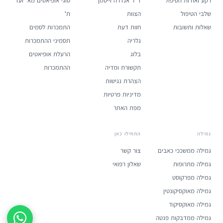
שלבי הטיפול
הצוות
ת'
שאלות ותשובות
חוות דעת
התמכרות לסמים
גלריה
תסמיני ההתמכרות
בלוג
הרעלת אופיאטים
תקשורת ומדיה
ההתמכרות
הצהרת נגישות
מדיניות פרטיות
מפת האתר
גמילה
התחילו כאן
גמילה ממשככי כאבים
צור קשר
גמילה מתרופות
שאלון רפואי
גמילה מפרקוסט
גמילה מאוקסיקונטין
גמילה מאוקסיקוד
גמילה ממדבקות פנטה