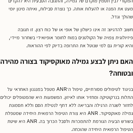
המקורי לבין תסמין מוקדם של גמילה, והתגובה הטבעית היא להקדים
מעט את המנה או להעלות אותה. כך נוצרת סבילות, ואיתה מינון יומי
שהולך וגדל.
חשוב להדגיש: זה אינו כישלון של אופי או של כוח רצון. זו תגובה
פיזיולוגית צפויה של הקולטנים במוח לחומר אופיואידי בשחרור מיידי,
והיא קורית גם למי שנוטל את התרופה בדיוק לפי ההוראות.
האם ניתן לבצע גמילה מאוקסיקוד בצורה מהירה
ובטוחה?
בניגוד לטיפולים מסורתיים, טיפול ה־ANR מטפל במנגנון האחראי על
התלות בנרקוטיקה ומחזיר אותו לאיזון. המשמעות היא שהמטופלים יכולים
לחזור לשגרה הרגילה והבריאה ללא דחף לנטילת הסם וללא תסמונת
גמילה מאוקסיקוד. ANR היא צורת הטיפול הרפואית היחידה שמטפלת
בשורש הבעיה הגורמת להתמכרות ולסבל הכרוך בה. ANR היא שיטת
הטיפול הרפואית היחידה שהוכחה.