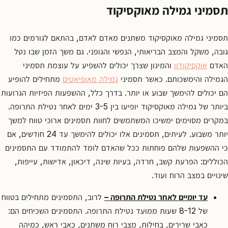
קשר
תסמיני גמילה מאוקסיקוד
קבע
פגישת
תסמיני גמילה מאוקסיקוד משתנים מאדם לאדם, בהתאם לגורמים כמו
ייעוץ
גובה, משקל והמצב הבריאותי, הנפשי והגופני. גם משך הזמן שבו נטל
0
האדם
אוקסיקודון
והמינון שצרך יכולים להשפיע על עוצמת תסמיני
67550
הגמילה והימשכותם. כאשר תסמיני
גמילה מאופיאטים
מתחילים להופיע
הם יכולים להימשך שבוע או יותר. בדרך כלל, ההשפעות הפיזיות הגרועות
ביותר של גמילה מאוקסיקוד יופיעו בין 3-5 ימים לאחר נטילת התרופה.
במקרים מסוימים ימשיכו המשתמשים לחוות תסמינים ארוכי טווח למשך
יותר משבוע. לעיתים, תסמינים אלו יכולים להימשך עד 24 חודשים, אם
כי ההשפעות שלהם פוחתות ככל שהאדם לומד להתמודד עם התסמינים
הכוללים: הפרעת קשב, חרדה, בעיות שינה, דיכאון, אדישות, עייפות,
שינויים במצב הרוח ועוד.
עד יומיים לאחר נטילת התרופה –
לרוב, התסמינים מתחילים בטווח
של 8-12 שעות ממועד נטילת התרופה. התסמינים השכיחים הם:
כאבי שרירים, בחילות, מצבי רוח משתנים, כאבי ראש, כמיהה