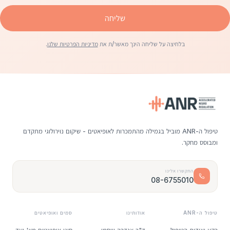
שליחה
בלחיצה על שליחה הינך מאשר/ת את
מדיניות הפרטיות שלנו
.
טיפול ה-ANR מוביל בגמילה מהתמכרות לאופיאטים - שיקום נוירולוגי מתקדם
ומבוסס מחקר.
התקשרו אלינו
08-6755010
טיפול ה-ANR
אודותינו
סמים ואופיאטים
רקע ואודות הטיפול
ד"ר אנדרה וייסמן
סוגי אופיאטים מא' ועד