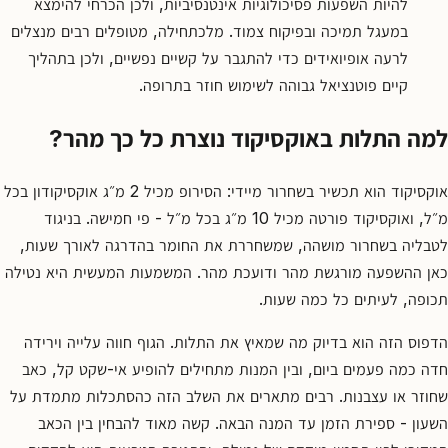
להיות השפעות פסיכולוגיות אינטנסיביות, ולכן הכרחי להימצא
במעגל תמיכה ובפיקוח צמוד. מלכתחילה, מטופלים רבים מנצלים
לרעה אופיואידים כדי להתגבר על קשיים נפשיים, ולכן בתהליך
קיים פוטנציאל גבוהה לשימוש חוזר בתרופה.
למה התלות באוקסיקוד נוצרת כל כך מהר?
אוקסיקוד הוא תכשיר בשחרור מיידי: הסירופ מכיל 2 מ״ג אוקסיקודון בכל
מ״ל, ואוקסיקוד פורטה מכיל 10 מ״ג בכל מ״ל - פי חמישה. בניגוד
לטבליה בשחרור מושהה, שמשחררת את החומר בהדרגה לאורך שעות,
כאן ההשפעה מורגשת מהר ודועכת מהר. המשמעות המעשית היא נטילה
תכופה, לעיתים כל כמה שעות.
הדפוס הזה הוא בדיוק מה שמאיץ את התלות. הגוף חווה עלייה וירידה
חדה כמה פעמים ביום, ובין המנות מתחילים להופיע אי-שקט קל, כאב
שחוזר או עצבנות. רבים מתארים את השלב הזה כהסתכלות מתמדת על
השעון - ספירת הזמן עד המנה הבאה. קשה מאוד להבחין בין הכאב