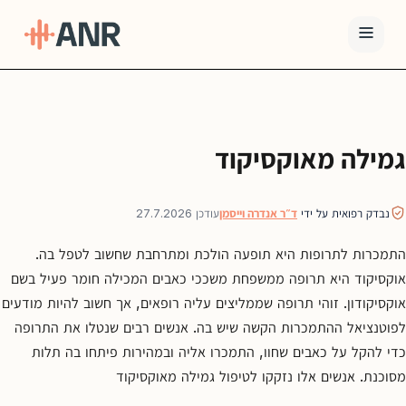
תפריט
טיפול
גמילה מאוקסיקוד
ה-
ANR
גמילה
נבדק רפואית על ידי
ד״ר אנדרה וייסמן
עודכן 27.7.2026
סמים
התמכרות לתרופות היא תופעה הולכת ומתרחבת שחשוב לטפל בה.
ואופיאטים
אוקסיקוד היא תרופה ממשפחת משככי כאבים המכילה חומר פעיל בשם
למה
אוקסיקודון. זוהי תרופה שממליצים עליה רופאים, אך חשוב להיות מודעים
ANR
לפוטנציאל ההתמכרות הקשה שיש בה. אנשים רבים שנטלו את התרופה
בלוג
כדי להקל על כאבים שחוו, התמכרו אליה ובמהירות פיתחו בה תלות
מסוכנת. אנשים אלו נזקקו לטיפול גמילה מאוקסיקוד
צור