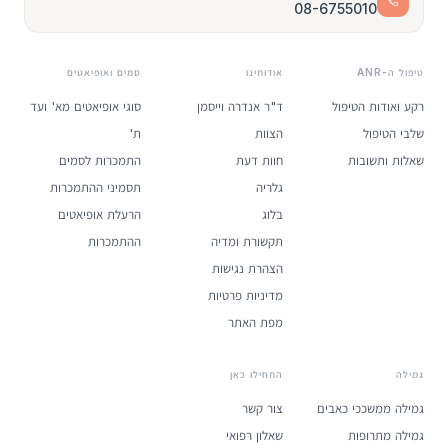
08-6755010
טיפול ה-ANR
אודותינו
סמים ואופיאטים
רקע ואודות הטיפול
ד"ר אנדרה וייסמן
סוגי אופיאטים מא' ועד
שלבי הטיפול
הצוות
ת'
שאלות ותשובות
חוות דעת
התמכרות לסמים
גלריה
תסמיני ההתמכרות
בלוג
הרעלת אופיאטים
תקשורת ומדיה
ההתמכרות
הצהרת נגישות
מדיניות פרטיות
מפת האתר
גמילה
התחילו כאן
גמילה ממשככי כאבים
צור קשר
גמילה מתרופות
שאלון רפואי