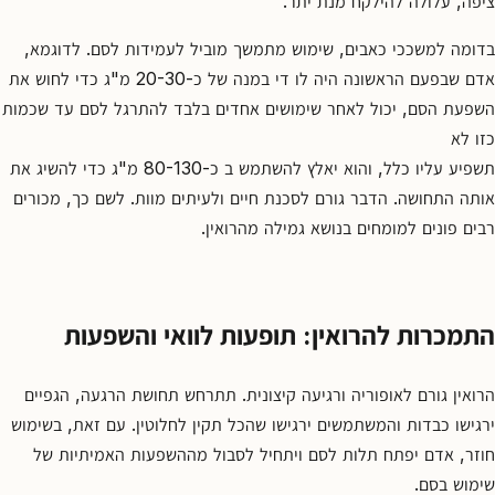
ציפה, עלולה להילקח מנת יתר.
בדומה למשככי כאבים, שימוש מתמשך מוביל לעמידות לסם. לדוגמא,
אדם שבפעם הראשונה היה לו די במנה של כ-20-30 מ"ג כדי לחוש את
השפעת הסם, יכול לאחר שימושים אחדים בלבד להתרגל לסם עד שכמות
כזו לא
תשפיע עליו כלל, והוא יאלץ להשתמש ב כ-80-130 מ"ג כדי להשיג את
אותה התחושה. הדבר גורם לסכנת חיים ולעיתים מוות. לשם כך, מכורים
רבים פונים למומחים בנושא גמילה מהרואין.
התמכרות להרואין: תופעות לוואי והשפעות
הרואין גורם לאופוריה ורגיעה קיצונית. תתרחש תחושת הרגעה, הגפיים
ירגישו כבדות והמשתמשים ירגישו שהכל תקין לחלוטין. עם זאת, בשימוש
חוזר, אדם יפתח תלות לסם ויתחיל לסבול מההשפעות האמיתיות של
שימוש בסם.