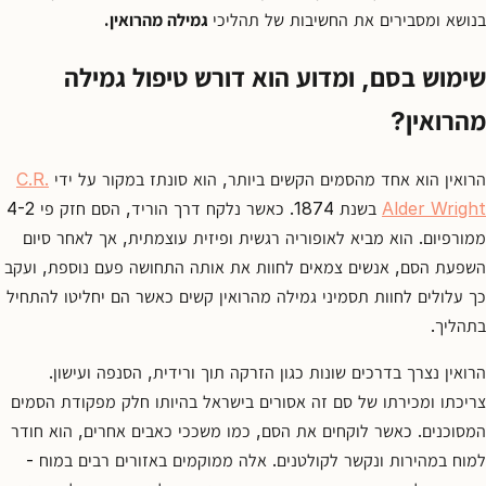
קשר
בנושא ומסבירים את החשיבות של תהליכי
גמילה מהרואין.
קבע
שימוש בסם, ומדוע הוא דורש טיפול גמילה
פגישת
ייעוץ
מהרואין?
0
67550
הרואין הוא אחד מהסמים הקשים ביותר, הוא סונתז במקור על ידי
C.R.
Alder Wright
בשנת 1874. כאשר נלקח דרך הוריד, הסם חזק פי 4-2
ממורפיום. הוא מביא לאופוריה רגשית ופיזית עוצמתית, אך לאחר סיום
השפעת הסם, אנשים צמאים לחוות את אותה התחושה פעם נוספת, ועקב
כך עלולים לחוות תסמיני גמילה מהרואין קשים כאשר הם יחליטו להתחיל
בתהליך.
הרואין נצרך בדרכים שונות כגון הזרקה תוך ורידית, הסנפה ועישון.
צריכתו ומכירתו של סם זה אסורים בישראל בהיותו חלק מפקודת הסמים
המסוכנים. כאשר לוקחים את הסם, כמו משככי כאבים אחרים, הוא חודר
למוח במהירות ונקשר לקולטנים. אלה ממוקמים באזורים רבים במוח -