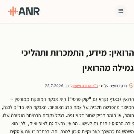
תפריט
טיפול
הרואין: מידע, התמכרות ותהליכי
ה-
ANR
גמילה מהרואין
גמילה
סמים
נבדק רפואית על ידי
ד״ר אנדרה וייסמן
עודכן 28.7.2026
ואופיאטים
למה
הרואין (בארץ נקרא גם "קוק פרסי") היא אבקה המופקת ממורפין -
ANR
המיוצר מהפרשה חלבית של צמח פרג האופיום. האבקה היא בד"כ לבנה,
חומה, או חומר דביק שחור דמוי זפת. בגלל נקודת הרתיחה הנמוכה שלו,
בלוג
צורת הבסיס ניתנת גם לעישון. הרואין נחשב גם לאופיואיד, ולכן הוא
צור
משמש גם כמשכך כאב וקיים סיכון למנת יתר. בכתבה זו אנו עוסקים