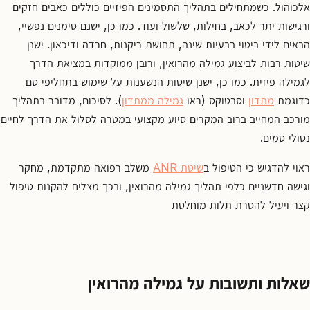
אלכוהול. כשמתחילים בתהליך התסמינים הפיזיים כוללים כאבים חזקים
ורגישות יתר לכאב, בחילות, שלשול ועוד. כמו כן, ישנם סימנים נפשיי,
הבאים לידי ביטוי בבעיות שינה, תחושת ריקנות, חרדה ודיכאון. ישנן
שיטות רבות לביצוע גמילה מהרואין, ורובן ממוקדות במציאת הדרך
לגמילה פיזית. כמו כן, ישנן שיטות הנשענות על שימוש בתחליפי סם
כדוגמת
מתדון
וסבטוקס (ראו
גמילה ממתדון
). לסיכום, מדובר בתהליך
מורכב המחייב ברוב המקרים סיוע מקצועי במטרה לסלול את הדרך לחיים
נטולי סמים.
ראוי להדגיש כי הטיפול ב
שיטת ANR
משלב רפואה מתקדמת, מחקר
וגישה חדשניים כלפי תהליך גמילה מהרואין, ובכך מצליח להקנות טיפול
קצר ויעיל להסרת תלות מוחלטת
שאלות ותשובות על גמילה מהרואין