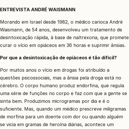
קשר
ENTREVISTA ANDRÉ WAISMANN
קבע
פגישת
Morando em Israel desde 1982, o médico carioca André
ייעוץ
Waismann, de 54 anos, desenvolveu um tratamento de
0
desintoxicação rápida, à base de naltrexona, que promete
67550
curar o vício em opiáceos em 36 horas e suprimir ânsias.
Por que a desintoxicação de opiáceos é tão difícil?
Por muitos anos o vício em drogas foi atribuído a
questões psicossociais, mas a ânsia pela droga está no
cérebro. O corpo humano produz endorfina, que regula
uma série de funções no corpo e faz com que a gente se
sinta bem. Produzimos microgramas por dia e é o
suficiente. Mas, quando um médico prescreve miligramas
de morfina para um doente com dor ou quando alguém
se vicia em gramas de heroína diárias, acontece um