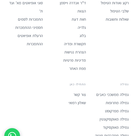
רקע ואודות הטיפול
ד"ר אנדרה וייסמן
סוגי אופיאטים מא' ועד
שלבי הטיפול
הצוות
ת'
שאלות ותשובות
חוות דעת
התמכרות לסמים
גלריה
תסמיני ההתמכרות
בלוג
הרעלת אופיאטים
תקשורת ומדיה
ההתמכרות
הצהרת נגישות
מדיניות פרטיות
מפת האתר
גמילה
התחילו כאן
גמילה ממשככי כאבים
צור קשר
גמילה מתרופות
שאלון רפואי
גמילה מפרקוסט
גמילה מאוקסיקונטין
גמילה מאוקסיקוד
גמילה ממדבקות פנטה