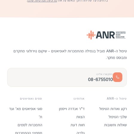
בלחיצה על שליחה הינך מאשר/ת את
מדיניות הפרטיות שלנו
.
טיפול ה-ANR מוביל בגמילה מהתמכרות לאופיאטים - שיקום נוירולוגי מתקדם
ומבוסס מחקר.
התקשרו אלינו
08-6755010
טיפול ה-ANR
אודותינו
סמים ואופיאטים
רקע ואודות הטיפול
ד"ר אנדרה וייסמן
סוגי אופיאטים מא' ועד
שלבי הטיפול
הצוות
ת'
שאלות ותשובות
חוות דעת
התמכרות לסמים
גלריה
תסמיני ההתמכרות