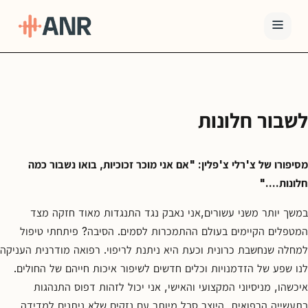
תפריט
טיפול
לשבור חלונות
ה-
ANR
גמילה
מסיפורו של צ'רלי צ'פלין: "אם אני מוכר זכוכיות, בואו נשבור כמה
חלונות...."
סמים
ואופיאטים
במשך יותר משני עשורים,אני נאבק נגד התנגדות מאוד חזקה מצד
למה
המטפלים הקיימים בעולם ההתמכרות לסמים. הסיבה? פיתחתי טיפול
ANR
למחלה שנחשבת כרונית וכעת היא ניתנת לריפוי. רפואה מודרנית העניקה
בלוג
לנו שפע של הזדמנויות וכלים חדשים לשיפור איכות חייהם של החולים.
איכשהו, מניסיוני המקצועי והאישי, אני יכול לזהות דפוס התנהגות
צור
בתעשייה הרפואית, היוצר סבל מיותר עם נזקים שלא ניתנים למדידה