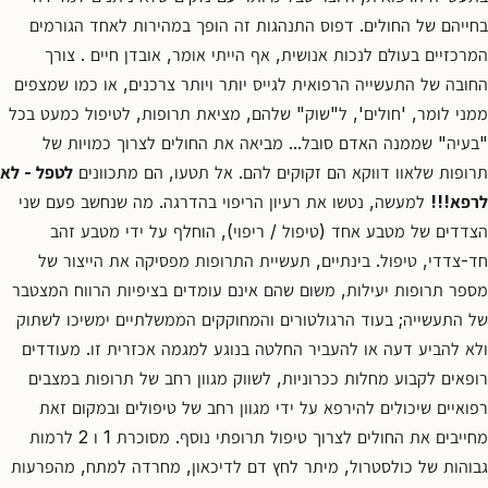
קשר
בחייהם של החולים. דפוס התנהגות זה הופך במהירות לאחד הגורמים
קבע
המרכזיים בעולם לנכות אנושית, אף הייתי אומר, אובדן חיים . צורך
פגישת
החובה של התעשייה הרפואית לגייס יותר ויותר צרכנים, או כמו שמצפים
ייעוץ
ממני לומר, 'חולים', ל"שוק" שלהם, מציאת תרופות, לטיפול כמעט בכל
0
"בעיה" שממנה האדם סובל... מביאה את החולים לצרוך כמויות של
67550
תרופות שלאוו דווקא הם זקוקים להם. אל תטעו, הם מתכוונים
לטפל - לא
לרפא!!!
למעשה, נטשו את רעיון הריפוי בהדרגה. מה שנחשב פעם שני
הצדדים של מטבע אחד (טיפול / ריפוי), הוחלף על ידי מטבע זהב
חד-צדדי, טיפול. בינתיים, תעשיית התרופות מפסיקה את הייצור של
מספר תרופות יעילות, משום שהם אינם עומדים בציפיות הרווח המצטבר
של התעשייה; בעוד הרגולטורים והמחוקקים הממשלתיים ימשיכו לשתוק
ולא להביע דעה או להעביר החלטה בנוגע למגמה אכזרית זו. מעודדים
רופאים לקבוע מחלות ככרוניות, לשווק מגוון רחב של תרופות במצבים
רפואיים שיכולים להירפא על ידי מגוון רחב של טיפולים ובמקום זאת
מחייבים את החולים לצרוך טיפול תרופתי נוסף. מסוכרת 1 ו 2 לרמות
גבוהות של כולסטרול, מיתר לחץ דם לדיכאון, מחרדה למתח, מהפרעות