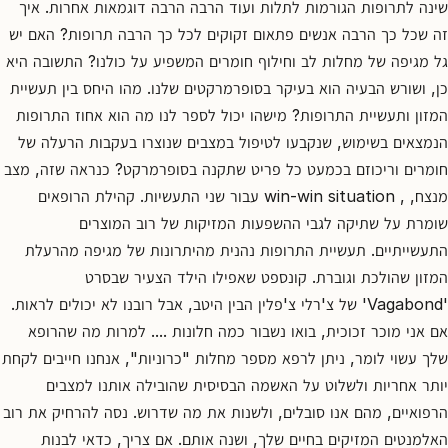
שינה לתרופות הגורמות לתלות ועוד הרבה הרבה דוגמאות אחרות. איך
זה שכל כך הרבה אנשים פתאום זקוקים לכל כך הרבה תרופות? האם יש
גל מגיפה של מחלות לב וחילוף חומרים המשפיע על כולנו? התשובה היא
כן, ושורש הבעיה הוא בעיקר בסופרמרקטים שלנו. מהו היחס בין תעשיית
המזון ותעשיית התרופות? מישהו יכול לספר לנו מה הוא אחוז התרופות
הנמצאים בשימוש, שנקבעו לטיפול במצבים שנוצרו בעקבות הרעלה של
חומרים וריכוזם בכמעט כל פריט שתקנה בסופרמרקט? כנראה שזה, מצב
מנצח, , win-win situation עבור שני התעשיות. קהילת הרופאים
שומרת על שתיקה לגבי ההשפעות המזיקות של רוב המוצרים
התעשייתיים. תעשיית התרופות נהנית מהיתרונות של מגיפה מהרעלת
המזון שהולכת וגוברת. קונספט שאפילו הילד הצעיר שבסרט
'Vagabond' של צ'רלי צ'פלין הבין היטב, אבל רובנו לא יכולים לראות.
אם אני מוכר זכוכית, בואו נשבור כמה חלונות .... למרות מה שהרופא
שלך עשוי לומר, ניתן לרפא מספר מחלות "כרוניות", אנחנו חייבים לקחת
יותר אחריות ולשלוט על האשמה הבסיסית שהובילה אותנו למצבים
הרפואיים, מהם אנו סובלים, ולשנות את מה שדרוש. נסה להרחיק את רוב
האלמנטים המזיקים בחיים שלך, ושנה אותם. אם צריך, כדאי לבנות