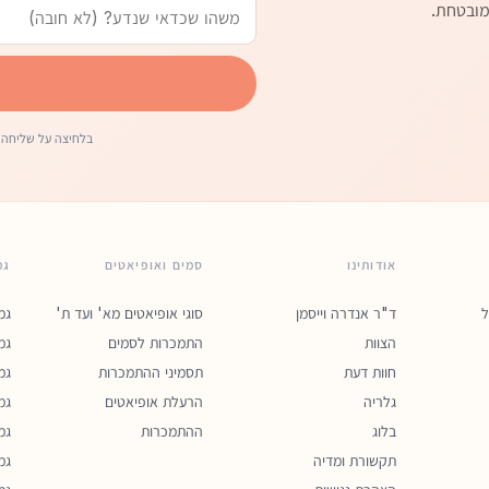
מובטחת.
בלחיצה על שליחה 
אודותינו
סמים ואופיאטים
גמ
ל
ד"ר אנדרה וייסמן
סוגי אופיאטים מא' ועד ת'
גמ
הצוות
התמכרות לסמים
גמ
חוות דעת
תסמיני ההתמכרות
גמ
גלריה
הרעלת אופיאטים
גמ
בלוג
ההתמכרות
גמ
תקשורת ומדיה
גמ