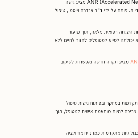
במסגרת ההתמודדות עם תסמונת כאב כרוני, טיפול ה-ANR (Accelerated Neuroregulation) מציע גישה
ות. פותח על ידי ד"ר אנדרה וייסמן, טיפול
חת השגחה רפואית מלאה, תוך מזעור
יכולתה לסייע למטופלים לחזור לחיים ללא
AN
מציע תקווה חדשה ואפשרות לשיקום
תקדמות במחקר ובפיתוח גישות טיפול
 צריכה להיות מותאמת אישית למטופל, תוך
ולוגיות מתקדמות כמו נוירומודולציה