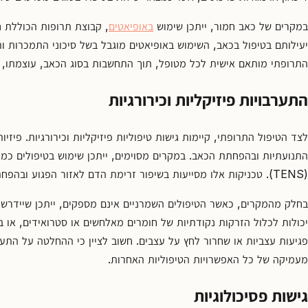
במקרים של כאב חמור, ייתכן שימוש
באופיאטים
, קבוצת תרופות הכוללת 
יעילותם בטיפול בכאב, השימוש באופיאטים מוגבל בשל סיכוני התמכרות ותו
התרופתי מותאם אישית לכל מטופל, תוך התחשבות בסוג הכאב, עוצמתו, ו
התערבויות פיזיקליות וכירורגיות
לצד הטיפול התרופתי, קיימות גישות טיפוליות פיזיקליות וכירורגיות. פיזי
התנועתיות ובהפחתת הכאב. במקרים מסוימים, ייתכן שימוש בטיפולים כמו 
(TENS). טכניקות אלו מסייעות בשיפור זרימת הדם לאזור הפגוע ובהפחתת הרגישות לכאב.
בחלק מהמקרים, כאשר הטיפולים השמרניים אינם מספקים, ייתכן שיידרשו 
יכולות לכלול הזרקות נקודתיות של חומרים מאלחשים או סטרואידים, או במ
פגיעות עצביות או שחרור לחץ על עצבים. חשוב לציין כי ההחלטה על הת
מעמיקה של כל האפשרויות הטיפוליות האחרות.
גישות פסיכולוגיות