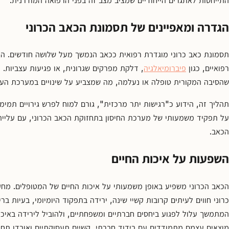
קשר
קבע
הגדרה ומאפיינים של תסמונת הכאב הכרוני
פגישת
ייעוץ
תסמונת כאב כרוני מוגדרת רפואית ככאב הנמשך מעל שלושה חודשים. היא
0
רפואיים, כגון
פיברומיאלגיה
, דלקת מפרקים שגרונית, או פגיעות עצביות.
67550
שהסיבה המקורית טופלה או נעלמה, מה שמצביע על שינויים במערכת העצ
תהליך זה, הידוע כ"רגישות יתר מרכזית", גורם למוח לפרש גירויים תמימ
על תפקיד משמעותי של מערכת החיסון בתחזוקת הכאב הכרוני, עם עליי
הכאב.
השפעות על איכות החיים
הכאב הכרוני משפיע באופן משמעותי על איכות החיים של המטופלים. מח
כרוני חווים לעיתים קרובות קשיי שינה, ירידה בתפקוד היומיומי, בעיות בר
המתמשך עלול לפגוע ביחסים חברתיים ומשפחתיים, ולהוביל לירידה באיכו
מוצאים עצמם מתמודדים עם בידוד חברתי, קשיים תעסוקתיים ואובדן תח