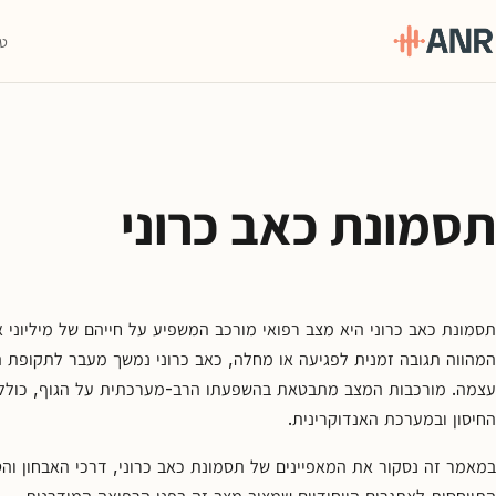
טי
תפריט
טיפול
ה-
תסמונת כאב כרוני
ANR
גמילה
סמים
ואופיאטים
תסמונת כאב כרוני היא מצב רפואי מורכב המשפיע על חייהם של מיליוני א
למה
המהווה תגובה זמנית לפגיעה או מחלה, כאב כרוני נמשך מעבר לתקופת 
ANR
עצמה. מורכבות המצב מתבטאת בהשפעתו הרב-מערכתית על הגוף, כולל 
החיסון ובמערכת האנדוקרינית.
בלוג
במאמר זה נסקור את המאפיינים של תסמונת כאב כרוני, דרכי האבחון והט
צור
התייחסות לאתגרים הייחודיים שמציב מצב זה בפני הרפואה המודרנית.