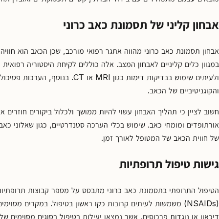
אבחון קליני של תסמונת כאב כרוני
אבחון תסמונת כאב כרוני מהווה אתגר רפואי מורכב, שכן הכאב הוא חווי
במגוון כלים קליניים לאבחון המצב. אלה כוללים לקיחת היסטוריה רפואית 
ולעיתים שימוש בבדיקות דימות כגון MRI א
והקוגניטיביים של הכאב.
חשוב לציין כי תהליך האבחון עשוי להיות ממושך ולכלול ביקורים חוזרים אצל
אורתופדים ומומחי כאב. שימוש בכלי הערכה סטנדרטיים, כגון שאלוני כאב
של חווית הכאב של המטופל לאורך זמן.
גישות טיפול תרופתיות
הטיפול התרופתי בתסמונת כאב כרוני מתבסס על מספר קבוצות תרופתיות.
(NSAIDs) משמשות לעיתים קרובות כקו ראשון בטיפול. במקרים מסוימ
דיכאון או נוגדות פרכוסים, אשר נמצאו יעילות בטיפול בסוגים מסוימים של 