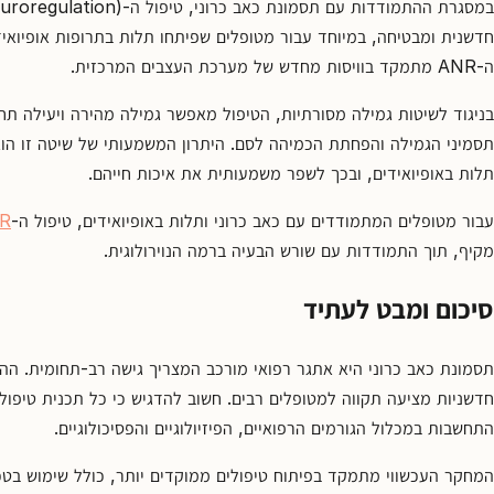
חדשנית ומבטיחה, במיוחד עבור מטופלים שפיתחו תלות בתרופות אופיואידי
ה-ANR מתמקד בוויסות מחדש של מערכת העצבים המרכזית.
בניגוד לשיטות גמילה מסורתיות, הטיפול מאפשר גמילה מהירה ויעילה ת
תסמיני הגמילה והפחתת הכמיהה לסם. היתרון המשמעותי של שיטה זו הוא 
תלות באופיואידים, ובכך לשפר משמעותית את איכות חייהם.
עבור מטופלים המתמודדים עם כאב כרוני ותלות באופיואידים, טיפול ה-
R
מקיף, תוך התמודדות עם שורש הבעיה ברמה הנוירולוגית.
סיכום ומבט לעתיד
תסמונת כאב כרוני היא אתגר רפואי מורכב המצריך גישה רב-תחומית. הה
חדשניות מציעה תקווה למטופלים רבים. חשוב להדגיש כי כל תכנית טיפול
התחשבות במכלול הגורמים הרפואיים, הפיזיולוגיים והפסיכולוגיים.
המחקר העכשווי מתמקד בפיתוח טיפולים ממוקדים יותר, כולל שימוש בטכנ