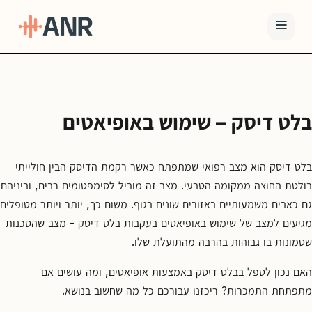
תפריט
טיפול
בלט דיסק – שימוש באופיאטים
ה-
ANR
גמילה
בלט דיסק הוא מצב רפואי שמתפתח כאשר רקמת הדיסק הבין חולייתי
בולטת החוצה ממקומה הטבעי. מצב זה מוביל לסימפטומים רבים, וביניהם
סמים
ואופיאטים
גם כאבים משמעותיים באזורים שונים בגוף. משום כך, יותר ויותר מטופלים
מגיעים למצב של שימוש באופיאטים בעקבות בלט דיסק - מצב שהסכנות
למה
ANR
שטמונות בו גבוהות בהרבה מהתועלת שלו.
בלוג
האם נכון לטפל בבלט דיסק באמצעות אופיאטים, ומה עושים אם
מתפתחת התמכרות? ריכזנו עבורכם כל מה שחשוב בנושא.
צור