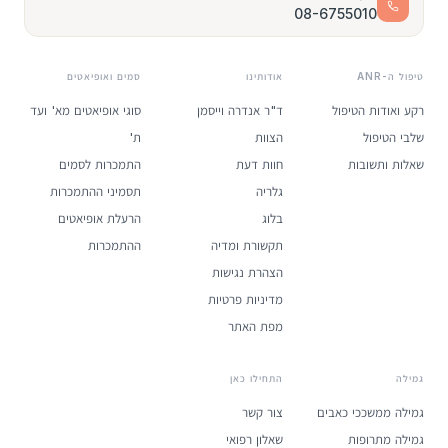
08-6755010
טיפול ה-ANR
אודותינו
סמים ואופיאטים
רקע ואודות הטיפול
ד"ר אנדרה וייסמן
סוגי אופיאטים מא' ועד
שלבי הטיפול
הצוות
ת'
שאלות ותשובות
חוות דעת
התמכרות לסמים
גלריה
תסמיני ההתמכרות
בלוג
הרעלת אופיאטים
תקשורת ומדיה
ההתמכרות
הצהרת נגישות
מדיניות פרטיות
מפת האתר
גמילה
התחילו כאן
גמילה ממשככי כאבים
צור קשר
גמילה מתרופות
שאלון רפואי