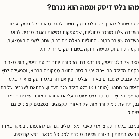
קשר
מהו בלט דיסק וממה הוא נגרם?
קבע
פגישת
לפני שנוכל להבין מהו בלט דיסק, חשוב להבין מהו בכלל דיסק. עמוד
ייעוץ
השדרה שלנו מורכב מחוליות, שמספקות גמישות והגנה מבנית לחוט
0
השדרה שעובר בתוכן. החוליות האלה מחוברות אחת לשנייה באמצעות
67550
רקמה סחוסית, גמישה וחזקה בשם דיסק בין-חולייתי.
מצב של בלט דיסק, או בתצורתו החמורה יותר בליטת דיסק, הוא מצב בו
רקמת הדיסק הבין-חולייתי בולטת החוצה ממקומה הבריא, ומפעילה לחץ
על עצבים שעוברים באזור הבלט - בין אם זהו בלט דיסק צווארי, בלט
דיסק גב תחתון (מותני) או בלט דיסק בגב העליון. בהתאם לעצבים עליהם
מופעל הלחץ, יתפתחו סימפטומים עליהם אחראים אותם עצבים - כאב
גב, תחושת נימול ורדימות של האזור, עקצוצים ובמצבים קיצוניים גם
שיתוק.
במצבי בלט דיסק צווארי כאבי ראש יכולים גם הם להתפתח, בעיקר באזור
הראש התחתון ובצורה שאינה מוכרת למטופל מכאבי ראש קודמים.